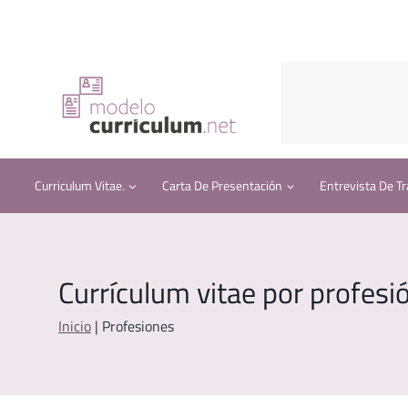
Saltar
al
contenido
Curriculum Vitae.
Carta De Presentación
Entrevista De Tr
Currículum vitae por profesi
Inicio
|
Profesiones