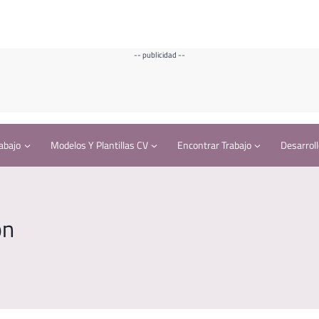
-- publicidad --
abajo
Modelos Y Plantillas CV
Encontrar Trabajo
Desarroll
ón