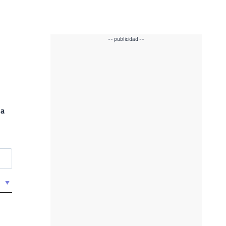
-- publicidad --
 a