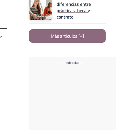
diferencias entre
prácticas, beca y
contrato
Más artículos [+]
e
-- publicidad --