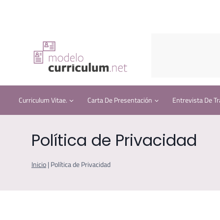
Saltar
al
contenido
Curriculum Vitae.
Carta De Presentación
Entrevista De Tr
Política de Privacidad
Inicio
|
Política de Privacidad