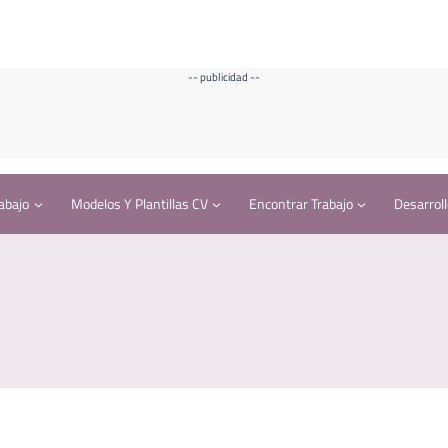
-- publicidad --
abajo
Modelos Y Plantillas CV
Encontrar Trabajo
Desarroll