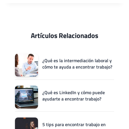
u
p
:
r
l
G
r
o
u
í
s
í
c
Artículos Relacionados
a
u
p
l
a
u
s
¿Qué es la intermediación laboral y
m
o
cómo te ayuda a encontrar trabajo?
e
a
n
p
i
a
¿Qué es LinkedIn y cómo puede
n
s
ayudarte a encontrar trabajo?
g
o
l
é
s
5 tips para encontrar trabajo en