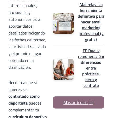
Mailrelay: La
internacionales,
herramienta
nacionales y
definitiva para
autonómicos para
hacer email
aportar datos
marketing
detallados indicando
profesional (y
gratis)
las fechas del torneo,
la actividad realizada
FP Dual y
y el premio o lugar
remuneración:
obtenido en la
diferencias
clasificación.
entre
prácticas,
beca y
Recuerda que si
contrato
quieres ser
contratado como
Más artículos [+]
deportista
puedes
complementar tu
currículum deportivo