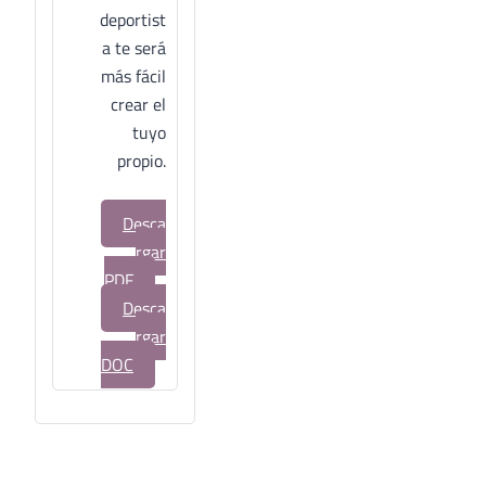
deportist
a te será
más fácil
crear el
tuyo
propio.
Desca
rgar
PDF
Desca
rgar
DOC