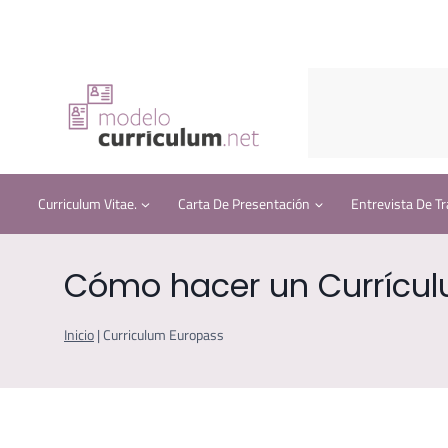
Saltar
al
contenido
Curriculum Vitae.
Carta De Presentación
Entrevista De Tr
Cómo hacer un Currícul
Inicio
|
Curriculum Europass