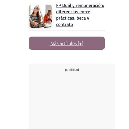
FP Dual y remuneración:
diferencias entre
prácticas, beca y
contrato
Más artículos [+]
-- publicidad --