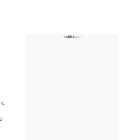
-- publicidad --
e,
al
e