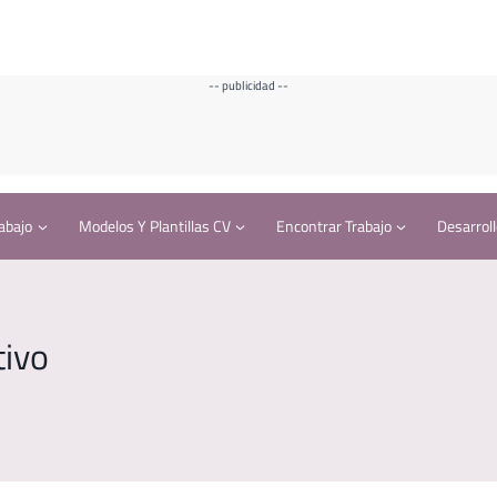
-- publicidad --
abajo
Modelos Y Plantillas CV
Encontrar Trabajo
Desarroll
tivo