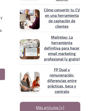
Cómo convertir tu CV
en una herramienta
 y
de captación de
clientes
la
Mailrelay: La
herramienta
definitiva para hacer
email marketing
profesional (y gratis)
FP Dual y
remuneración:
diferencias entre
prácticas, beca y
contrato
Más artículos [+]