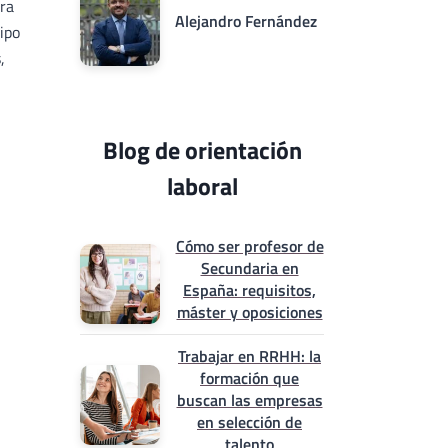
ara
Alejandro Fernández
tipo
,
Blog de orientación
laboral
Cómo ser profesor de
Secundaria en
España: requisitos,
máster y oposiciones
Trabajar en RRHH: la
formación que
buscan las empresas
en selección de
talento