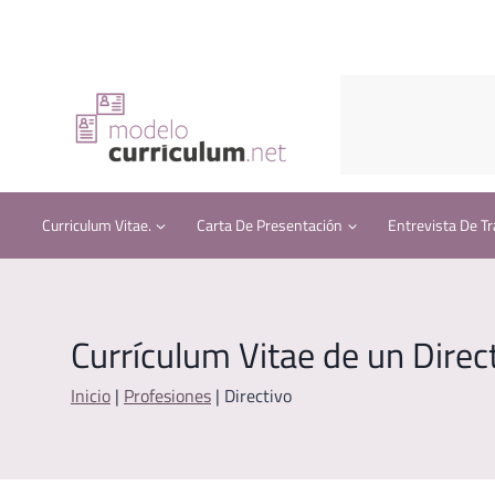
Saltar
al
contenido
Curriculum Vitae.
Carta De Presentación
Entrevista De Tr
Currículum Vitae de un Direc
Inicio
|
Profesiones
|
Directivo