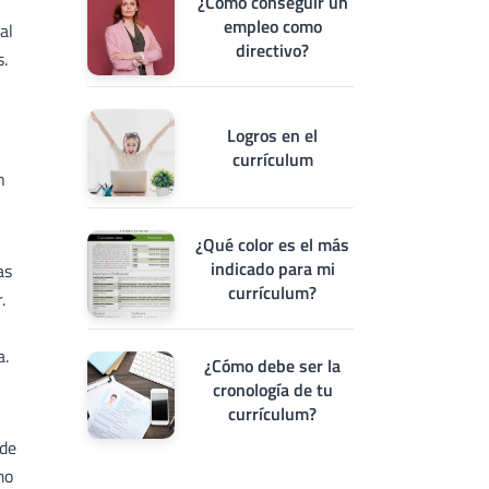
¿Cómo conseguir un
empleo como
al
directivo?
.
Logros en el
currículum
n
¿Qué color es el más
indicado para mi
as
currículum?
.
a.
¿Cómo debe ser la
cronología de tu
currículum?
 de
mo