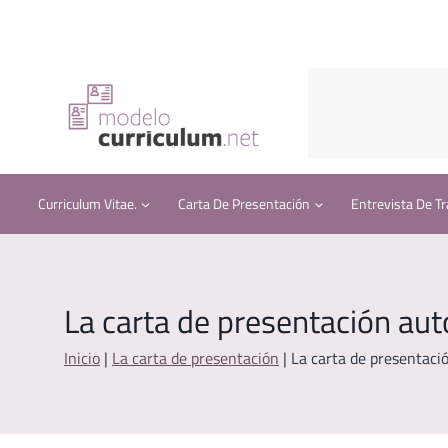
Saltar
al
contenido
Curriculum Vitae.
Carta De Presentación
Entrevista De Tr
La carta de presentación au
Inicio
|
La carta de presentación
|
La carta de presentaci