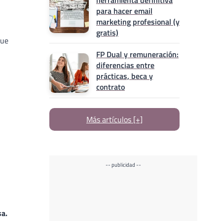
herramienta definitiva
para hacer email
marketing profesional (y
gratis)
que
FP Dual y remuneración:
diferencias entre
prácticas, beca y
contrato
Más artículos [+]
-- publicidad --
sa.