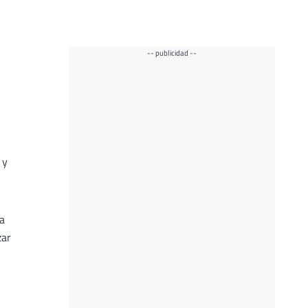
-- publicidad --
 y
a
zar