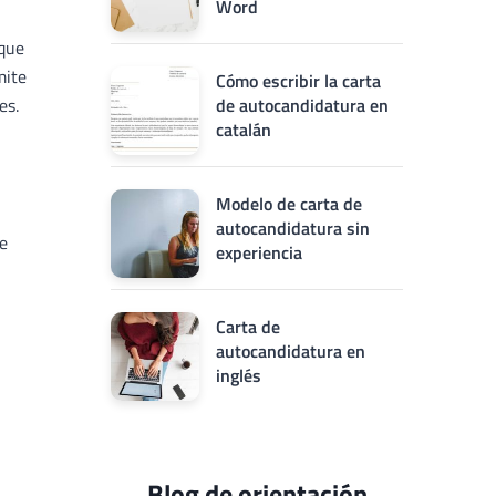
Word
 que
mite
Cómo escribir la carta
es.
de autocandidatura en
catalán
Modelo de carta de
autocandidatura sin
e
experiencia
Carta de
autocandidatura en
inglés
Blog de orientación