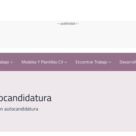
-- publicidad --
abajo
Modelos Y Plantillas CV
Encontrar Trabajo
Desarroll
tocandidatura
ón autocandidatura