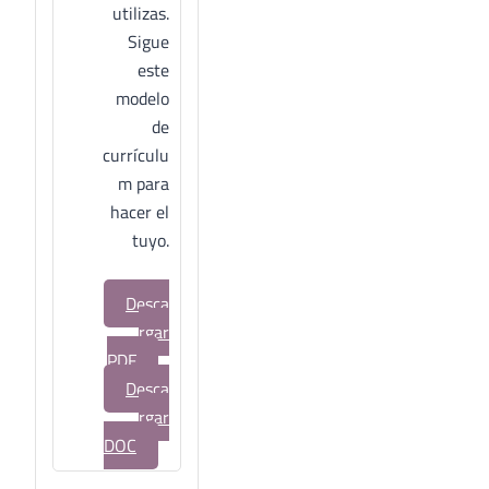
utilizas.
Sigue
este
modelo
de
currículu
m para
hacer el
tuyo.
Desca
rgar
PDF
Desca
rgar
DOC