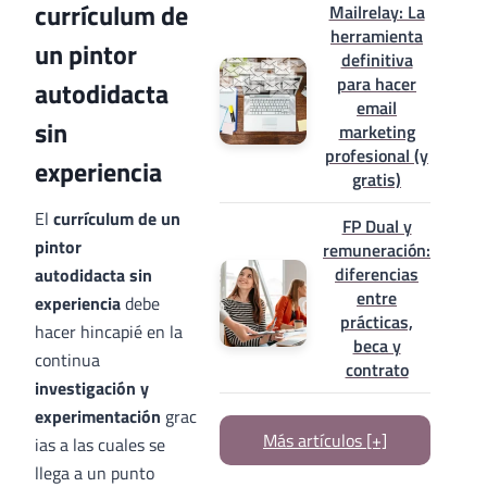
currículum de
Mailrelay: La
herramienta
un pintor
definitiva
para hacer
autodidacta
email
sin
marketing
profesional (y
experiencia
gratis)
El
currículum de un
FP Dual y
pintor
remuneración:
diferencias
autodidacta sin
entre
experiencia
debe
prácticas,
hacer hincapié en la
beca y
continua
contrato
investigación y
experimentación
grac
Más artículos [+]
ias a las cuales se
llega a un punto