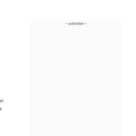
-- publicidad --
ón
a