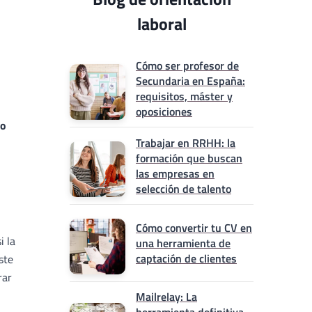
laboral
Cómo ser profesor de
Secundaria en España:
requisitos, máster y
oposiciones
io
Trabajar en RRHH: la
formación que buscan
las empresas en
selección de talento
Cómo convertir tu CV en
i la
una herramienta de
captación de clientes
ste
rar
Mailrelay: La