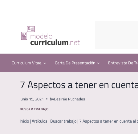
Saltar
al
contenido
Curriculum Vitae.
Carta De Presentación
Entrevista De Tr
7 Aspectos a tener en cuenta
junio 15, 2021
by
Desirée Puchades
BUSCAR TRABAJO
Inicio
|
Artículos
|
Buscar trabajo
|
7 Aspectos a tener en cuenta al 