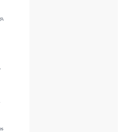
go,
,
a
os