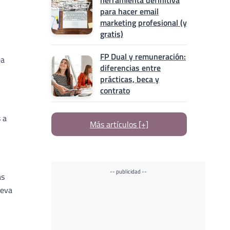
herramienta definitiva
para hacer email
marketing profesional (y
gratis)
FP Dual y remuneración:
ea
diferencias entre
prácticas, beca y
contrato
 a
Más artículos [+]
-- publicidad --
as
ueva