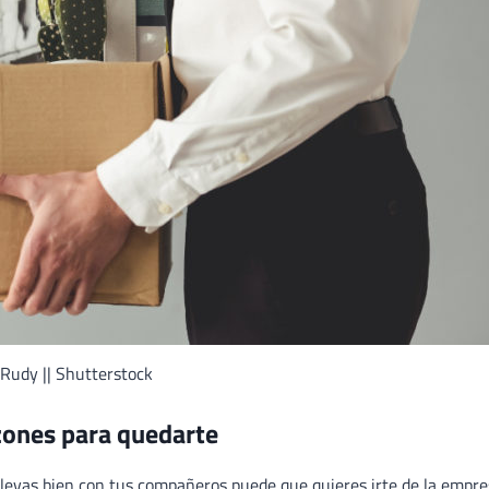
Rudy || Shutterstock
azones para quedarte
llevas bien con tus compañeros puede que quieres irte de la empr