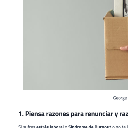
George 
1. Piensa razones para renunciar y r
Si sufres
estrés laboral
o
Síndrome de Burnout
o no te 