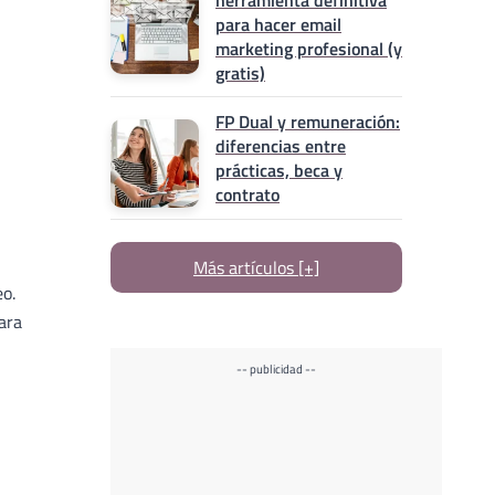
herramienta definitiva
para hacer email
marketing profesional (y
gratis)
FP Dual y remuneración:
diferencias entre
prácticas, beca y
contrato
Más artículos [+]
o.
ara
-- publicidad --