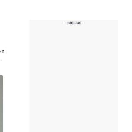
-- publicidad --
 ni
a