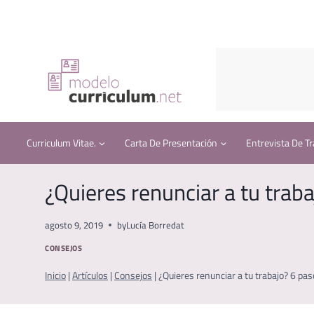
Saltar
al
contenido
Curriculum Vitae.
Carta De Presentación
Entrevista De Tr
¿Quieres renunciar a tu trab
agosto 9, 2019
by
Lucía Borredat
CONSEJOS
Inicio
|
Artículos
|
Consejos
|
¿Quieres renunciar a tu trabajo? 6 pa