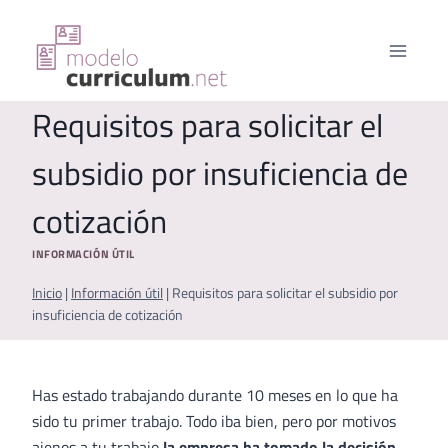
Saltar
al
contenido
Requisitos para solicitar el
subsidio por insuficiencia de
cotización
INFORMACIÓN ÚTIL
Inicio
|
Información útil
|
Requisitos para solicitar el subsidio por
insuficiencia de cotización
Has estado trabajando durante 10 meses en lo que ha
sido tu primer trabajo. Todo iba bien, pero por motivos
ajenos a tu trabajo
la empresa ha tomado la decisión