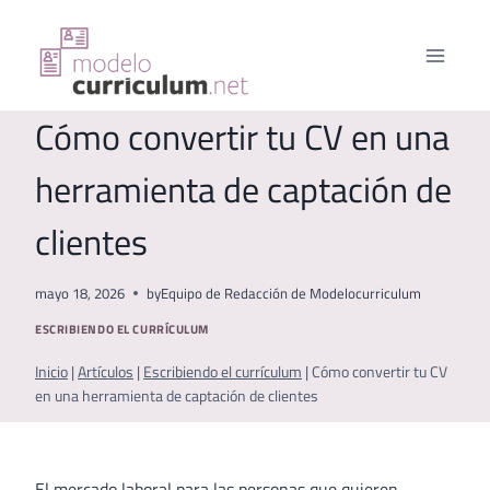
Saltar
al
contenido
Cómo convertir tu CV en una
herramienta de captación de
clientes
mayo 18, 2026
by
Equipo de Redacción de Modelocurriculum
ESCRIBIENDO EL CURRÍCULUM
Inicio
|
Artículos
|
Escribiendo el currículum
|
Cómo convertir tu CV
en una herramienta de captación de clientes
El mercado laboral para las personas que quieren