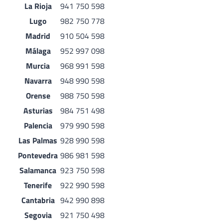
La Rioja
941 750 598
Lugo
982 750 778
Madrid
910 504 598
Málaga
952 997 098
Murcia
968 991 598
Navarra
948 990 598
Orense
988 750 598
Asturias
984 751 498
Palencia
979 990 598
Las Palmas
928 990 598
Pontevedra
986 981 598
Salamanca
923 750 598
Tenerife
922 990 598
Cantabria
942 990 898
Segovia
921 750 498