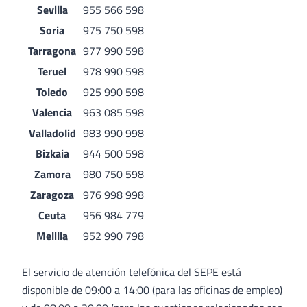
Sevilla
955 566 598
Soria
975 750 598
Tarragona
977 990 598
Teruel
978 990 598
Toledo
925 990 598
Valencia
963 085 598
Valladolid
983 990 998
Bizkaia
944 500 598
Zamora
980 750 598
Zaragoza
976 998 998
Ceuta
956 984 779
Melilla
952 990 798
El servicio de atención telefónica del SEPE está
disponible de 09:00 a 14:00 (para las oficinas de empleo)