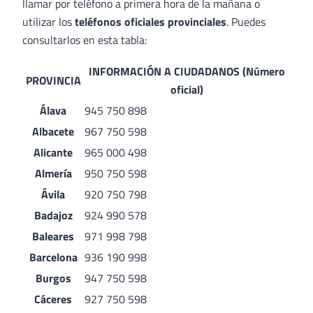
llamar por teléfono a primera hora de la mañana o
utilizar los
teléfonos oficiales provinciales
. Puedes
consultarlos en esta tabla:
INFORMACIÓN A CIUDADANOS (Número
PROVINCIA
oficial)
Álava
945 750 898
Albacete
967 750 598
Alicante
965 000 498
Almería
950 750 598
Ávila
920 750 798
Badajoz
924 990 578
Baleares
971 998 798
Barcelona
936 190 998
Burgos
947 750 598
Cáceres
927 750 598