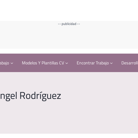
-- publicidad --
abajo
Modelos Y Plantillas CV
Encontrar Trabajo
Desarroll
Ángel Rodríguez