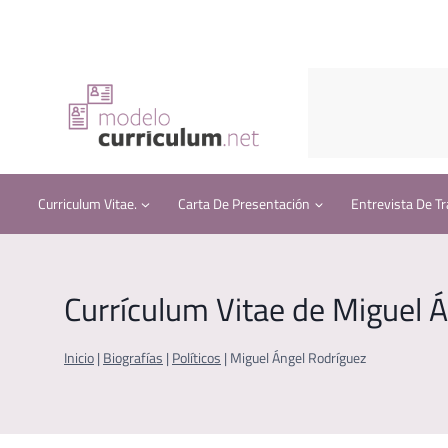
Saltar
al
contenido
Curriculum Vitae.
Carta De Presentación
Entrevista De Tr
Currículum Vitae de Miguel 
Inicio
|
Biografías
|
Políticos
|
Miguel Ángel Rodríguez