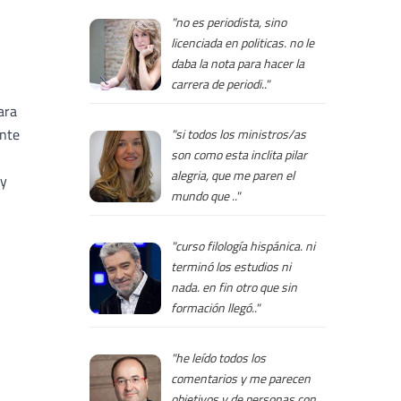
"no es periodista, sino
licenciada en politicas. no le
daba la nota para hacer la
carrera de periodi.."
ara
ente
"si todos los ministros/as
son como esta inclita pilar
alegria, que me paren el
 y
mundo que .."
"curso filología hispánica. ni
terminó los estudios ni
nada. en fin otro que sin
formación llegó.."
"he leído todos los
comentarios y me parecen
objetivos y de personas con