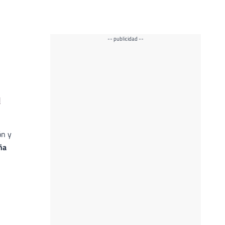
-- publicidad --
l
ón y
ña