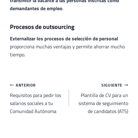
transmitir la vacante a las personas inscritas como
demandantes de empleo
.
Procesos de outsourcing
Externalizar los procesos de selección de personal
proporciona muchas ventajas y permite ahorrar mucho
tiempo.
Navegación
ANTERIOR
SIGUIENTE
de
Requisitos para pedir los
Plantilla de CV para un
salarios sociales a tu
sistema de seguimiento
entradas
Comunidad Autónoma
de candidatos (ATS)