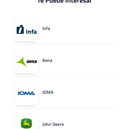
Te Puede Interesar
Infa
Aena
IOMA
John Deere