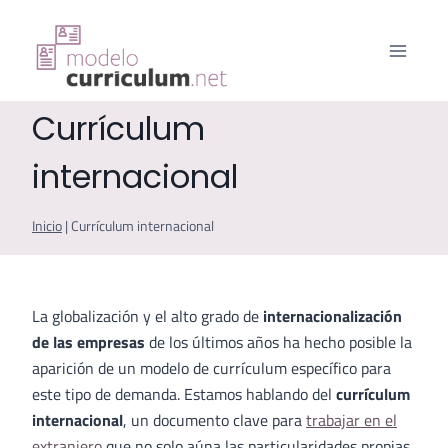
Saltar
al
contenido
Currículum
internacional
Inicio
|
Currículum internacional
La globalización y el alto grado de
internacionalización
de las empresas
de los últimos años ha hecho posible la
aparición de un modelo de currículum específico para
este tipo de demanda. Estamos hablando del
currículum
internacional
, un documento clave para
trabajar en el
extranjero
que no solo aúna las particularidades propias