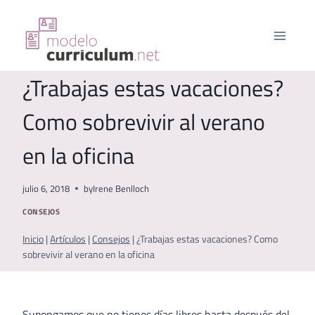
Saltar
al
contenido
¿Trabajas estas vacaciones?
Como sobrevivir al verano
en la oficina
julio 6, 2018
by
Irene Benlloch
CONSEJOS
Inicio
|
Artículos
|
Consejos
|
¿Trabajas estas vacaciones? Como
sobrevivir al verano en la oficina
Supongamos que no tienes días libres hasta después del