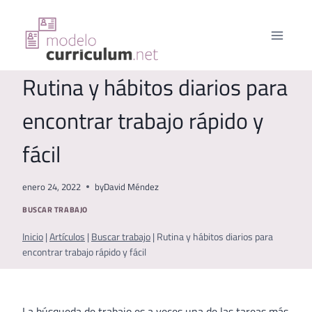
Saltar
al
contenido
Rutina y hábitos diarios para
encontrar trabajo rápido y
fácil
enero 24, 2022
by
David Méndez
BUSCAR TRABAJO
Inicio
|
Artículos
|
Buscar trabajo
|
Rutina y hábitos diarios para
encontrar trabajo rápido y fácil
La búsqueda de trabajo es a veces una de las tareas más