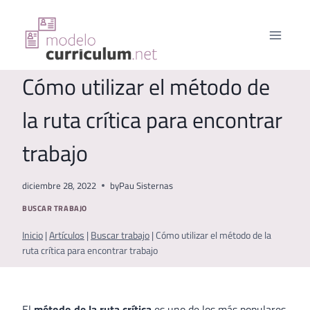
Saltar
al
contenido
Cómo utilizar el método de
la ruta crítica para encontrar
trabajo
diciembre 28, 2022
by
Pau Sisternas
BUSCAR TRABAJO
Inicio
|
Artículos
|
Buscar trabajo
|
Cómo utilizar el método de la
ruta crítica para encontrar trabajo
El
método de la ruta crítica
es uno de los más populares