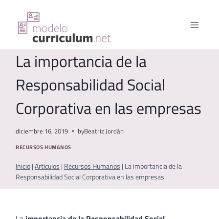
Saltar
al
contenido
La importancia de la
Responsabilidad Social
Corporativa en las empresas
diciembre 16, 2019
by
Beatriz Jordán
RECURSOS HUMANOS
Inicio
|
Artículos
|
Recursos Humanos
|
La importancia de la
Responsabilidad Social Corporativa en las empresas
La
importancia de la Responsabilidad Social