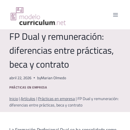
Saltar
al
contenido
FP Dual y remuneración:
diferencias entre prácticas,
beca y contrato
abril 22, 2026
by
Marian Olmedo
PRÁCTICAS EN EMPRESA
Inicio
|
Artículos
|
Prácticas en empresa
|
FP Dual y remuneración:
diferencias entre prácticas, beca y contrato
La Formación Profesional Dual se ha consolidado como