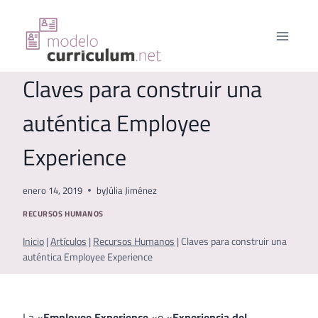
Saltar
al
contenido
Claves para construir una
auténtica Employee
Experience
enero 14, 2019
by
Júlia Jiménez
RECURSOS HUMANOS
Inicio
|
Artículos
|
Recursos Humanos
|
Claves para construir una
auténtica Employee Experience
La «
Employee Experience
«o «
Experiencia del