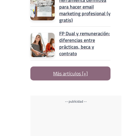
herramienta definitiva
para hacer email
marketing profesional (y
gratis)
FP Dual y remuneración:
diferencias entre
prácticas, beca y
contrato
Más artículos [+]
-- publicidad --