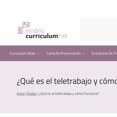
Saltar
al
contenido
Curriculum Vitae.
Carta De Presentación
Entrevista De Tr
¿Qué es el teletrabajo y cóm
Inicio
|
Dudas
|
¿Qué es el teletrabajo y cómo funciona?