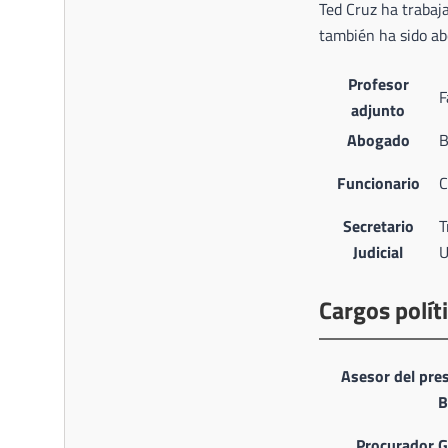
Ted Cruz ha trabaj
también ha sido ab
Profesor
F
adjunto
Abogado
B
Funcionario
C
Secretario
T
Judicial
U
Cargos polít
Asesor del pre
B
Procurador G