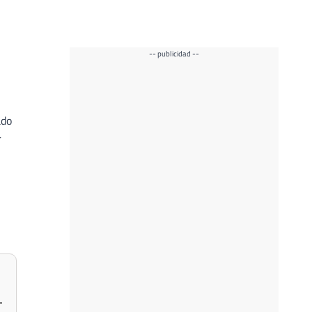
-- publicidad --
ado
r