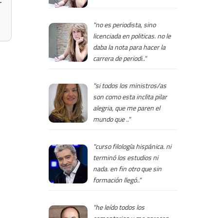
"no es periodista, sino
licenciada en politicas. no le
daba la nota para hacer la
carrera de periodi.."
"si todos los ministros/as
son como esta inclita pilar
alegria, que me paren el
mundo que .."
"curso filología hispánica. ni
terminó los estudios ni
nada. en fin otro que sin
formación llegó.."
"he leído todos los