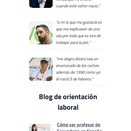
cuando este señor nacio.."
"a mi lo que me gustaría es
que me explicasen de una
vez por toda que es eso de
trabajar para la pol.."
"me alegro álvaro sea un
enamorado de los coches
además de 1990 como yo
él nació 5 de febrero.."
Blog de orientación
laboral
Cómo ser profesor de