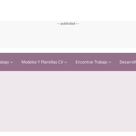
-- publicidad --
abajo
Modelos Y Plantillas CV
Encontrar Trabajo
Desarroll