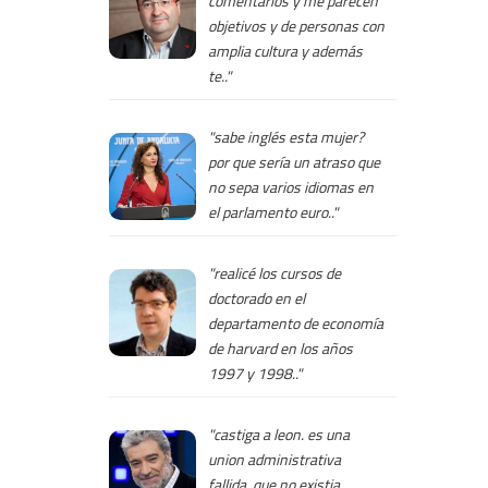
comentarios y me parecen
objetivos y de personas con
amplia cultura y además
te.."
"sabe inglés esta mujer?
por que sería un atraso que
no sepa varios idiomas en
el parlamento euro.."
"realicé los cursos de
doctorado en el
departamento de economía
de harvard en los años
1997 y 1998.."
"castiga a leon. es una
union administrativa
fallida, que no existia