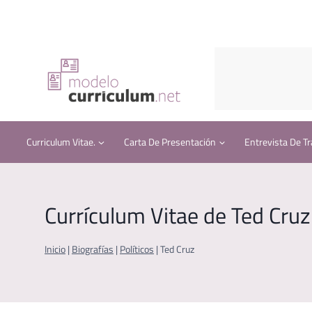
Saltar
al
contenido
Curriculum Vitae.
Carta De Presentación
Entrevista De Tr
Currículum Vitae de Ted Cruz
Inicio
|
Biografías
|
Políticos
|
Ted Cruz