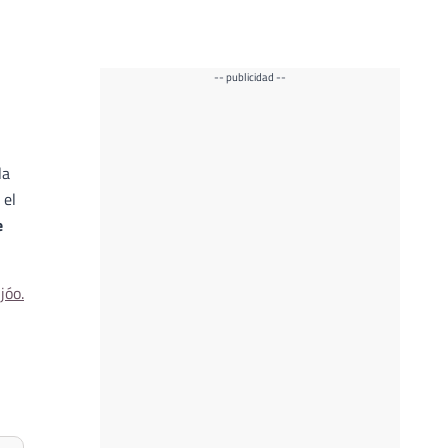
-- publicidad --
la
 el
e
jóo.