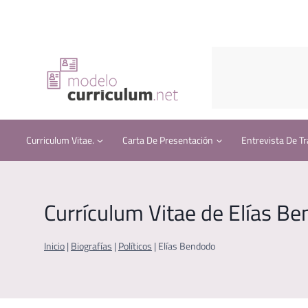
Saltar
al
contenido
Curriculum Vitae.
Carta De Presentación
Entrevista De Tr
Currículum Vitae de Elías B
Inicio
|
Biografías
|
Políticos
|
Elías Bendodo