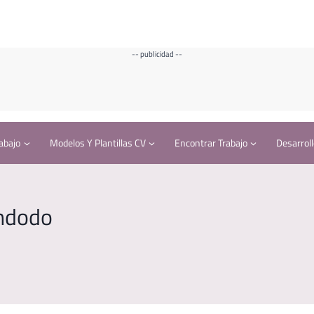
-- publicidad --
abajo
Modelos Y Plantillas CV
Encontrar Trabajo
Desarroll
endodo