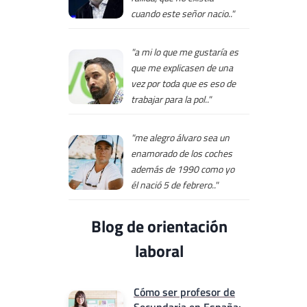
cuando este señor nacio.."
"a mi lo que me gustaría es
que me explicasen de una
vez por toda que es eso de
trabajar para la pol.."
"me alegro álvaro sea un
enamorado de los coches
además de 1990 como yo
él nació 5 de febrero.."
Blog de orientación
laboral
Cómo ser profesor de