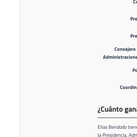
C
Pr
Pr
Consejero 
Administracione
Po
Coordin
¿Cuánto gan
Elías Bendodo tiene
la Presidencia, Adm