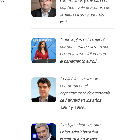
comentarios y me parecen
be
objetivos y de personas con
amplia cultura y además
te.."
"sabe inglés esta mujer?
por que sería un atraso que
no sepa varios idiomas en
el parlamento euro.."
"realicé los cursos de
doctorado en el
departamento de economía
de harvard en los años
1997 y 1998.."
"castiga a leon. es una
union administrativa
fallida, que no existia