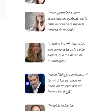
"no es periodista, sino
licenciada en politicas. no le
daba la nota para hacer la
carrera de periodi.."
"si todos los ministros/as
son como esta inclita pilar
alegria, que me paren el
mundo que .."
"curso filología hispánica. ni
terminó los estudios ni
nada. en fin otro que sin
formación llegó.."
"he leído todos los