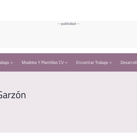
-- publicidad --
abajo
Modelos Y Plantillas CV
Encontrar Trabajo
Desarroll
 Garzón