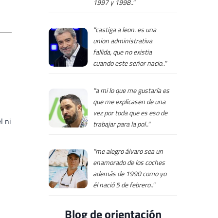
1997 y 1998.."
"castiga a leon. es una
union administrativa
fallida, que no existia
cuando este señor nacio.."
"a mi lo que me gustaría es
que me explicasen de una
vez por toda que es eso de
l ni
trabajar para la pol.."
"me alegro álvaro sea un
enamorado de los coches
además de 1990 como yo
él nació 5 de febrero.."
Blog de orientación