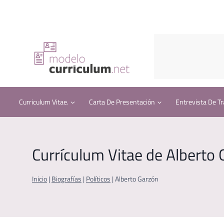
Saltar
al
contenido
Curriculum Vitae.
Carta De Presentación
Entrevista De Tr
Currículum Vitae de Alberto
Inicio
|
Biografías
|
Políticos
|
Alberto Garzón