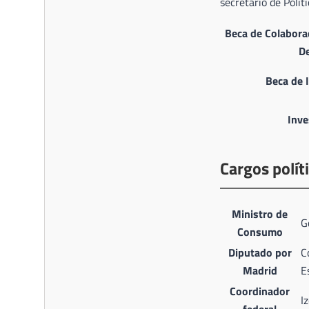
secretario de Polít
Beca de Colaborac
D
Beca de 
Inve
Cargos polít
Ministro de
G
Consumo
Diputado por
C
Madrid
E
Coordinador
I