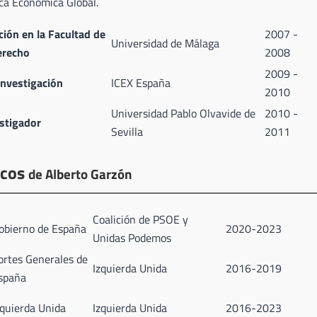
ica Económica Global.
ión en la Facultad de
2007 -
Universidad de Málaga
erecho
2008
2009 -
Investigación
ICEX España
2010
Universidad Pablo Olvavide de
2010 -
stigador
Sevilla
2011
icos
de Alberto Garzón
Coalición de PSOE y
obierno de España
2020-2023
Unidas Podemos
ortes Generales de
Izquierda Unida
2016-2019
spaña
zquierda Unida
Izquierda Unida
2016-2023