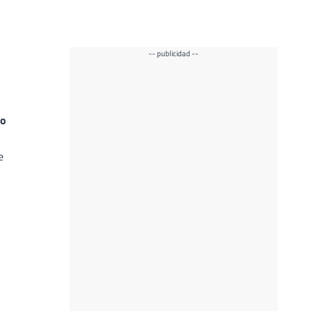
-- publicidad --
io
e