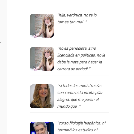
"hija, verónica, no te lo
tomes tan mal..."
"no es periodista, sino
licenciada en politicas. no le
daba la nota para hacer la
carrera de periodi.."
"si todos los ministros/as
son como esta inclita pilar
alegria, que me paren el
mundo que .."
"curso filología hispánica. ni
terminó los estudios ni