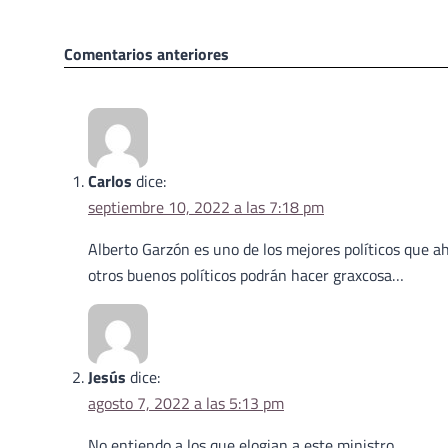
Navegación
Comentarios anteriores
de
comentarios
Carlos
dice:
septiembre 10, 2022 a las 7:18 pm
Alberto Garzón es uno de los mejores políticos que ah
otros buenos políticos podrán hacer graxcosa…
Jesús
dice:
agosto 7, 2022 a las 5:13 pm
No entiendo a los que elogian a este ministro.