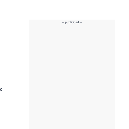
-- publicidad --
do