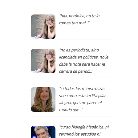
"hija, verónica, no te lo
tomes tan mal..."
"no es periodista, sino
licenciada en politicas. no le
daba la nota para hacer la
carrera de periodi.."
"si todos los ministros/as
son como esta inclita pilar
alegria, que me paren el
mundo que .."
"curso filología hispánica. ni
terminó los estudios ni