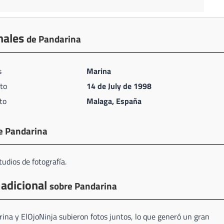
nales
de Pandarina
s
Marina
to
14 de July de 1998
to
Malaga, España
e Pandarina
udios de fotografía.
 adicional
sobre Pandarina
na y ElOjoNinja subieron fotos juntos, lo que generó un gran