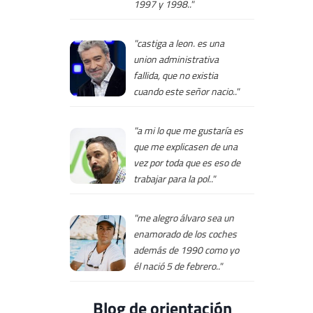
1997 y 1998.."
"castiga a leon. es una
union administrativa
fallida, que no existia
cuando este señor nacio.."
"a mi lo que me gustaría es
que me explicasen de una
vez por toda que es eso de
trabajar para la pol.."
"me alegro álvaro sea un
enamorado de los coches
además de 1990 como yo
él nació 5 de febrero.."
Blog de orientación