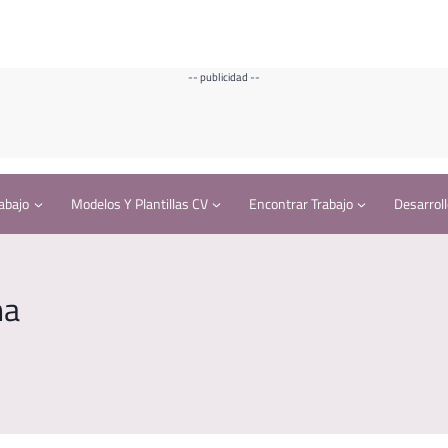
-- publicidad --
abajo
Modelos Y Plantillas CV
Encontrar Trabajo
Desarroll
na