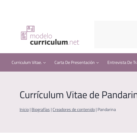
Saltar
al
contenido
Curriculum Vitae.
Carta De Presentación
Entrevista De Tr
Currículum Vitae de Pandari
Inicio
|
Biografías
|
Creadores de contenido
|
Pandarina