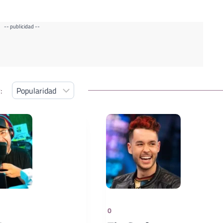
-- publicidad --
:
0