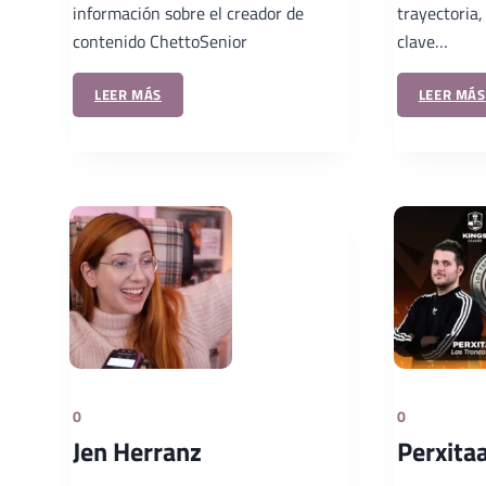
información sobre el creador de
trayectoria
contenido ChettoSenior
clave…
LEER MÁS
LEER MÁS
0
0
Jen Herranz
Perxita