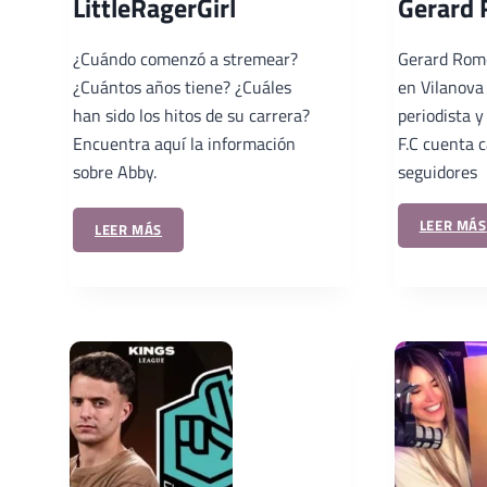
LittleRagerGirl
Gerard
¿Cuándo comenzó a stremear?
Gerard Rom
¿Cuántos años tiene? ¿Cuáles
en Vilanova i
han sido los hitos de su carrera?
periodista y
Encuentra aquí la información
F.C cuenta c
sobre Abby.
seguidores
LEER MÁS
LEER MÁS