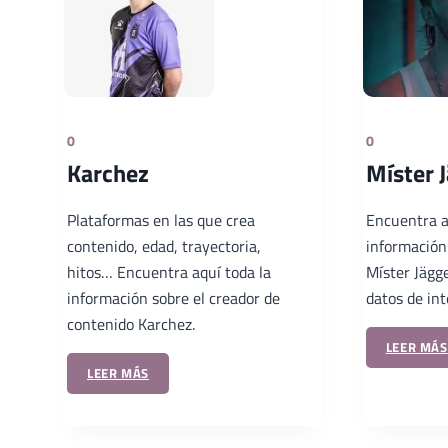
0
0
Karchez
Míster 
Plataformas en las que crea
Encuentra a
contenido, edad, trayectoria,
información 
hitos… Encuentra aquí toda la
Míster Jägge
información sobre el creador de
datos de in
contenido Karchez.
LEER MÁS
LEER MÁS