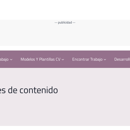
-- publicidad --
abajo
Modelos Y Plantillas CV
Encontrar Trabajo
Desarroll
es de contenido