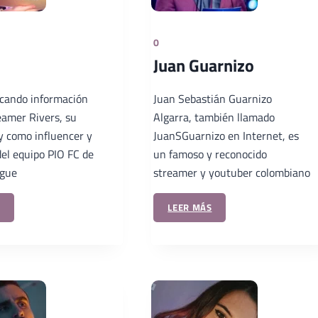
0
Juan Guarnizo
scando información
Juan Sebastián Guarnizo
eamer Rivers, su
Algarra, también llamado
y como influencer y
JuanSGuarnizo en Internet, es
del equipo PIO FC de
un famoso y reconocido
ague
streamer y youtuber colombiano
LEER MÁS