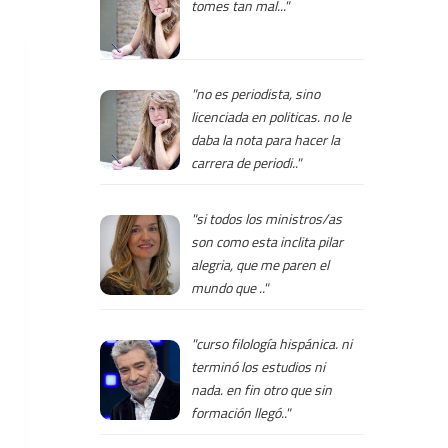
tomes tan mal..."
"no es periodista, sino
licenciada en politicas. no le
daba la nota para hacer la
carrera de periodi.."
"si todos los ministros/as
son como esta inclita pilar
alegria, que me paren el
mundo que .."
"curso filología hispánica. ni
terminó los estudios ni
nada. en fin otro que sin
formación llegó.."