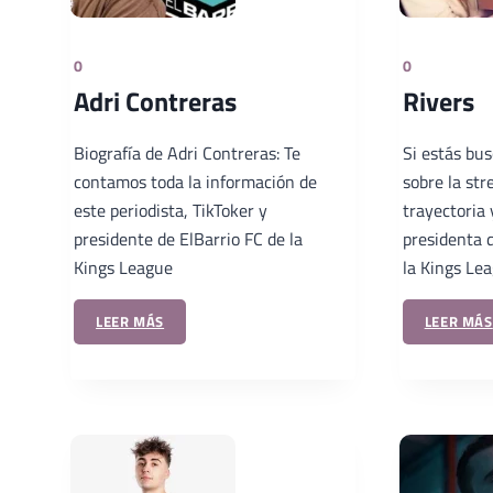
0
0
Adri Contreras
Rivers
Biografía de Adri Contreras: Te
Si estás bu
contamos toda la información de
sobre la str
este periodista, TikToker y
trayectoria 
presidente de ElBarrio FC de la
presidenta 
Kings League
la Kings Le
LEER MÁS
LEER MÁS