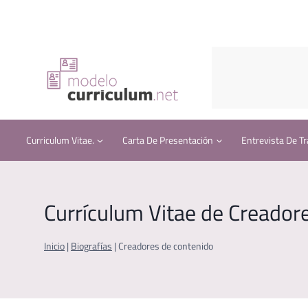
Saltar
al
contenido
Curriculum Vitae.
Carta De Presentación
Entrevista De Tr
Currículum Vitae de Creador
Inicio
|
Biografías
|
Creadores de contenido