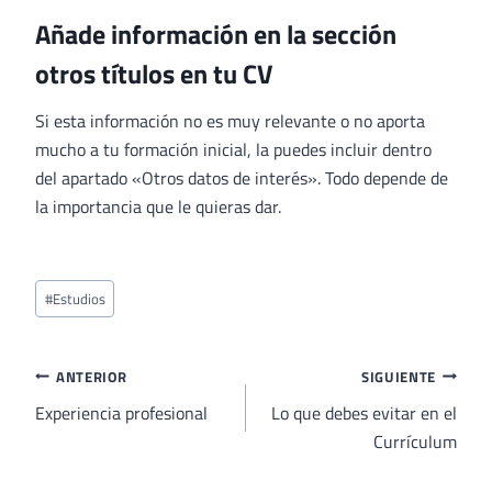
Añade información en la sección
otros títulos en tu CV
Si esta información no es muy relevante o no aporta
mucho a tu formación inicial, la puedes incluir dentro
del apartado «Otros datos de interés». Todo depende de
la importancia que le quieras dar.
Etiquetas
#
Estudios
de
la
entrada:
Navegación
ANTERIOR
SIGUIENTE
de
Experiencia profesional
Lo que debes evitar en el
Currículum
entradas