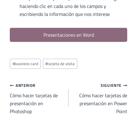
haciendo clic en cada uno de los campos y
escribiendo la información que nos interese
Presentaciones en Word
Etiquetas
#
business card
#
tarjeta de visita
de
la
entrada:
Navegación
ANTERIOR
SIGUIENTE
de
Cómo hacer tarjetas de
Cómo hacer tarjetas de
presentación en
presentación en Power
entradas
Photoshop
Point