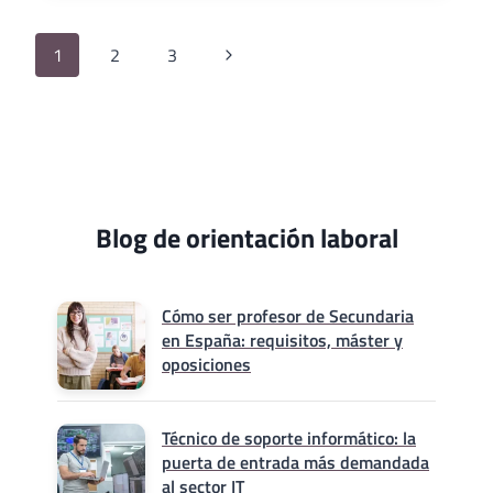
DE
PRESENTACIÓN
Navegación
Siguiente
1
2
3
PARA
de
PHOTOSHOP
página
página
Blog de orientación laboral
Cómo ser profesor de Secundaria
en España: requisitos, máster y
oposiciones
Técnico de soporte informático: la
puerta de entrada más demandada
al sector IT