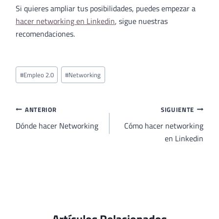
Si quieres ampliar tus posibilidades, puedes empezar a
hacer networking en Linkedin
, sigue nuestras
recomendaciones.
Etiquetas
#
Empleo 2.0
#
Networking
de
la
entrada:
Navegación
ANTERIOR
SIGUIENTE
de
Dónde hacer Networking
Cómo hacer networking
en Linkedin
entradas
Artículos Relacionados