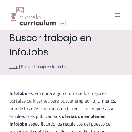
Saltar
al
contenido
Buscar trabajo en
InfoJobs
Inicio
|
Buscar trabajo en InfoJobs
InfoJobs
es, sin duda alguna, uno de los
mejores
portales de Internet para buscar empleo
-o, al menos,
uno de los más conocidos en la red-. Las empresas y
empleadores publican sus
ofertas de empleo en
InfoJobs
especificando los requisitos del puesto del
trabajo y el sueldo estimado. Los candidatos que