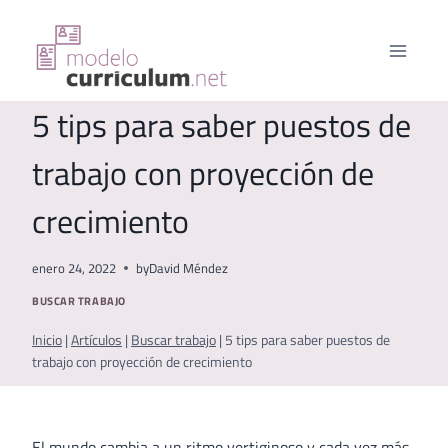
Saltar
al
contenido
5 tips para saber puestos de
trabajo con proyección de
crecimiento
enero 24, 2022
by
David Méndez
BUSCAR TRABAJO
Inicio
|
Artículos
|
Buscar trabajo
|
5 tips para saber puestos de
trabajo con proyección de crecimiento
El mundo cambia a un ritmo vertiginoso y cada vez más