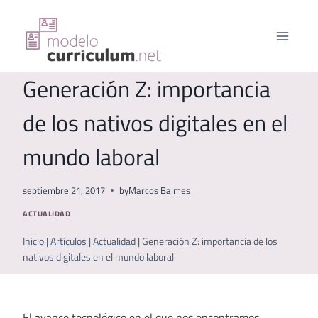
Saltar
al
contenido
Generación Z: importancia
de los nativos digitales en el
mundo laboral
septiembre 21, 2017
by
Marcos Balmes
ACTUALIDAD
Inicio
|
Artículos
|
Actualidad
|
Generación Z: importancia de los
nativos digitales en el mundo laboral
El avance tecnológico en el que nos encontramos