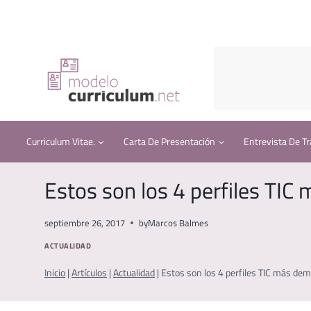
Saltar
al
contenido
Curriculum Vitae.
Carta De Presentación
Entrevista De Tr
Estos son los 4 perfiles TIC
septiembre 26, 2017
by
Marcos Balmes
ACTUALIDAD
Inicio
|
Artículos
|
Actualidad
|
Estos son los 4 perfiles TIC más dem