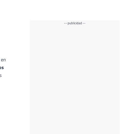
-- publicidad --
 en
os
s