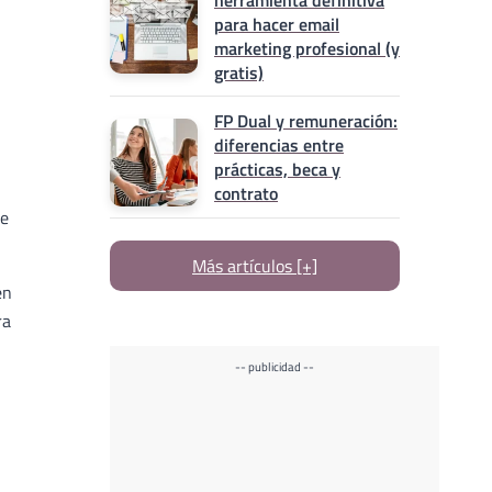
herramienta definitiva
para hacer email
marketing profesional (y
gratis)
FP Dual y remuneración:
diferencias entre
prácticas, beca y
contrato
se
Más artículos [+]
en
ra
-- publicidad --