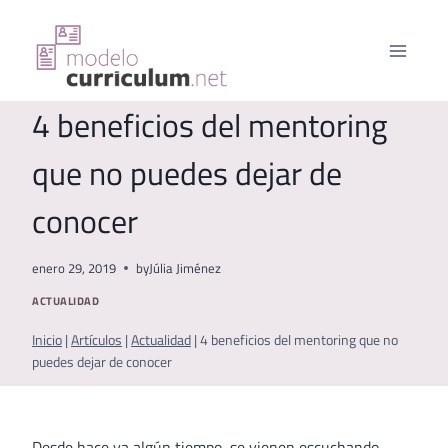
Saltar
al
contenido
4 beneficios del mentoring
que no puedes dejar de
conocer
enero 29, 2019
by
Júlia Jiménez
ACTUALIDAD
Inicio
|
Artículos
|
Actualidad
|
4 beneficios del mentoring que no
puedes dejar de conocer
Desde hace ya algún tiempo, se vienen escuchando