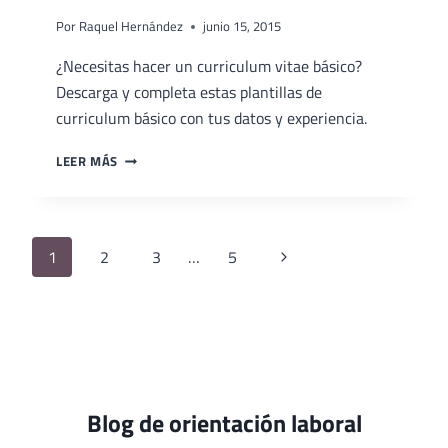
Por
Raquel Hernández
junio 15, 2015
¿Necesitas hacer un curriculum vitae básico?
Descarga y completa estas plantillas de
curriculum básico con tus datos y experiencia.
PLANTILLA
LEER MÁS
DE
CURRICULUM
VITAE
BÁSICO
Navegación
Siguiente
1
2
3
…
5
de
página
página
Blog de orientación laboral