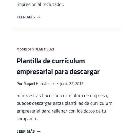
impresión al reclutador.
LOS
LEER MÁS
ERRORES
EN
LINKEDIN
QUE
DAN
MODELOS Y PLANTILLAS
LA
Plantilla de currículum
PEOR
IMPRESIÓN
empresarial para descargar
DE
TI
Por
Raquel Hernández
junio 22, 2015
Si necesitas hacer un curriculum de empresa,
puedes descargar estas plantillas de curriculum
empresarial para rellenar con los datos de tu
compañía.
PLANTILLA
LEER MÁS