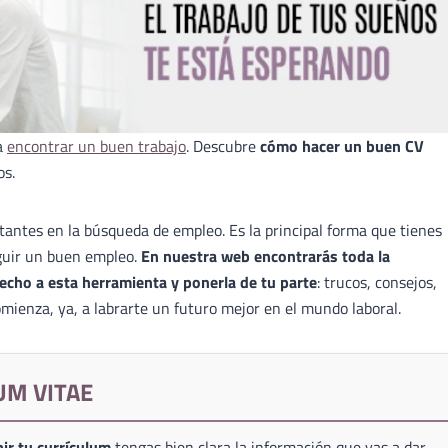
a
encontrar un buen trabajo
. Descubre
cómo hacer un buen CV
os.
antes en la búsqueda de empleo. Es la principal forma que tienes
guir un buen empleo.
En nuestra web encontrarás toda la
echo a esta herramienta y ponerla de tu parte
: trucos, consejos,
mienza, ya, a labrarte un futuro mejor en el mundo laboral.
UM VITAE
ir tu currículum
tengas bien clara la información que vas a dar,