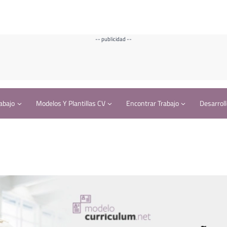
-- publicidad --
abajo
Modelos Y Plantillas CV
Encontrar Trabajo
Desarroll