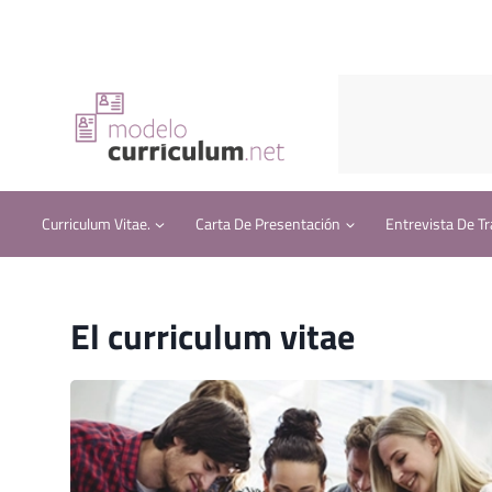
Saltar
al
contenido
Curriculum Vitae.
Carta De Presentación
Entrevista De Tr
El curriculum vitae