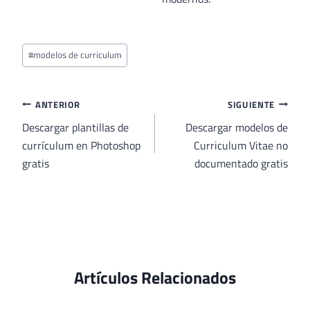
Etiquetas
#
modelos de curriculum
de
la
entrada:
Navegación
ANTERIOR
SIGUIENTE
de
Descargar plantillas de
Descargar modelos de
currículum en Photoshop
Curriculum Vitae no
entradas
gratis
documentado gratis
Artículos Relacionados