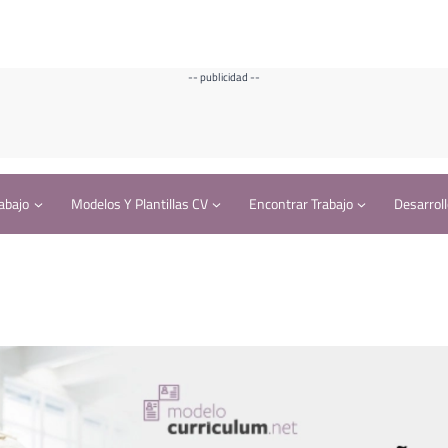
-- publicidad --
abajo
Modelos Y Plantillas CV
Encontrar Trabajo
Desarroll