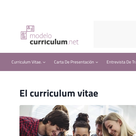
Saltar
al
contenido
Curriculum Vitae.
Carta De Presentación
Entrevista De Tr
El curriculum vitae