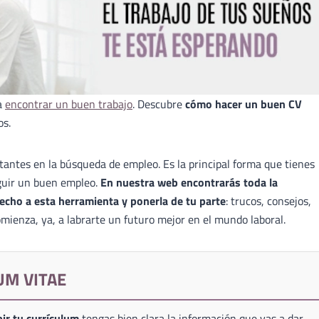
a
encontrar un buen trabajo
. Descubre
cómo hacer un buen CV
os.
antes en la búsqueda de empleo. Es la principal forma que tienes
guir un buen empleo.
En nuestra web encontrarás toda la
echo a esta herramienta y ponerla de tu parte
: trucos, consejos,
mienza, ya, a labrarte un futuro mejor en el mundo laboral.
UM VITAE
ir tu currículum
tengas bien clara la información que vas a dar,