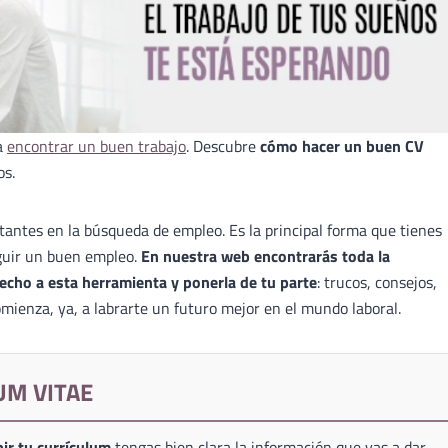
a
encontrar un buen trabajo
. Descubre
cómo hacer un buen CV
os.
antes en la búsqueda de empleo. Es la principal forma que tienes
guir un buen empleo.
En nuestra web encontrarás toda la
echo a esta herramienta y ponerla de tu parte
: trucos, consejos,
mienza, ya, a labrarte un futuro mejor en el mundo laboral.
UM VITAE
ir tu currículum
tengas bien clara la información que vas a dar,