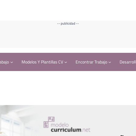
-- publicidad --
abajo
Modelos Y Plantillas CV
Encontrar Trabajo
Desarroll