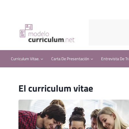
Saltar
al
contenido
Curriculum Vitae.
Carta De Presentación
Entrevista De Tr
El curriculum vitae