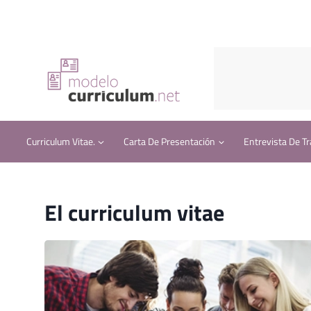
Saltar
al
contenido
Curriculum Vitae.
Carta De Presentación
Entrevista De Tr
El curriculum vitae