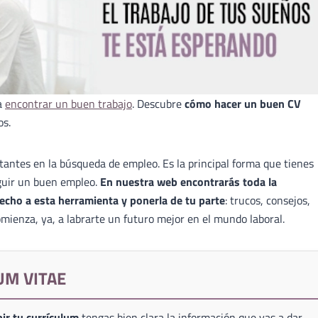
a
encontrar un buen trabajo
. Descubre
cómo hacer un buen CV
os.
antes en la búsqueda de empleo. Es la principal forma que tienes
guir un buen empleo.
En nuestra web encontrarás toda la
echo a esta herramienta y ponerla de tu parte
: trucos, consejos,
mienza, ya, a labrarte un futuro mejor en el mundo laboral.
UM VITAE
ir tu currículum
tengas bien clara la información que vas a dar,