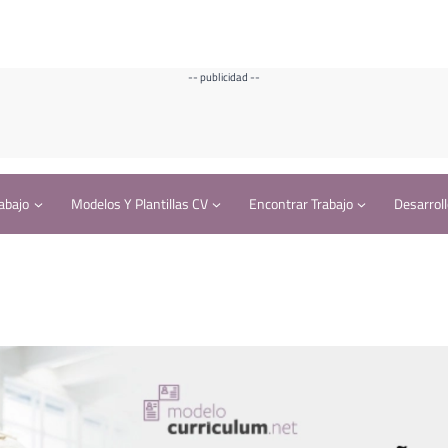
-- publicidad --
abajo
Modelos Y Plantillas CV
Encontrar Trabajo
Desarroll