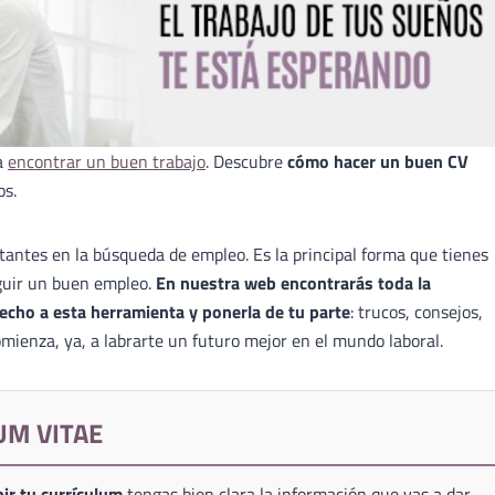
a
encontrar un buen trabajo
. Descubre
cómo hacer un buen CV
os.
antes en la búsqueda de empleo. Es la principal forma que tienes
guir un buen empleo.
En nuestra web encontrarás toda la
echo a esta herramienta y ponerla de tu parte
: trucos, consejos,
mienza, ya, a labrarte un futuro mejor en el mundo laboral.
UM VITAE
ir tu currículum
tengas bien clara la información que vas a dar,