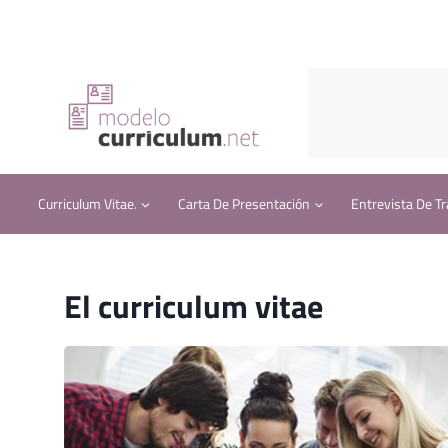
Saltar
al
contenido
Curriculum Vitae.
Carta De Presentación
Entrevista De Tr
El curriculum vitae