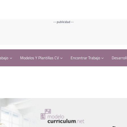
-- publicidad --
abajo
Modelos Y Plantillas CV
Encontrar Trabajo
Desarroll