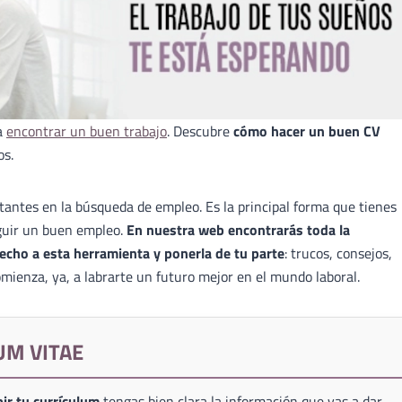
a
encontrar un buen trabajo
. Descubre
cómo hacer un buen CV
os.
antes en la búsqueda de empleo. Es la principal forma que tienes
guir un buen empleo.
En nuestra web encontrarás toda la
echo a esta herramienta y ponerla de tu parte
: trucos, consejos,
mienza, ya, a labrarte un futuro mejor en el mundo laboral.
UM VITAE
ir tu currículum
tengas bien clara la información que vas a dar,