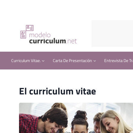
Saltar
al
contenido
Curriculum Vitae.
Carta De Presentación
Entrevista De Tr
El curriculum vitae