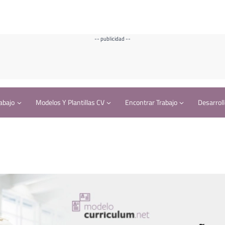
-- publicidad --
abajo
Modelos Y Plantillas CV
Encontrar Trabajo
Desarroll