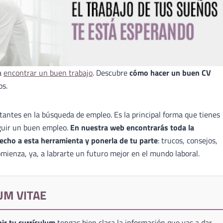
a
encontrar un buen trabajo
. Descubre
cómo hacer un buen CV
os.
antes en la búsqueda de empleo. Es la principal forma que tienes
guir un buen empleo.
En nuestra web encontrarás toda la
echo a esta herramienta y ponerla de tu parte
: trucos, consejos,
mienza, ya, a labrarte un futuro mejor en el mundo laboral.
UM VITAE
ir tu currículum
tengas bien clara la información que vas a dar,