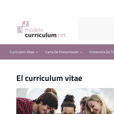
Saltar
al
contenido
Curriculum Vitae.
Carta De Presentación
Entrevista De Tr
El curriculum vitae