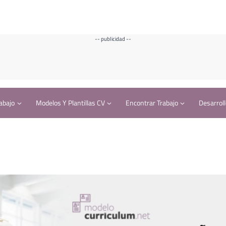
-- publicidad --
abajo
Modelos Y Plantillas CV
Encontrar Trabajo
Desarroll