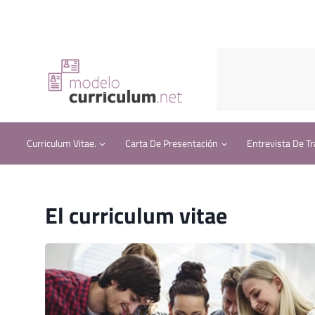
Saltar
al
contenido
Curriculum Vitae.
Carta De Presentación
Entrevista De Tr
El curriculum vitae