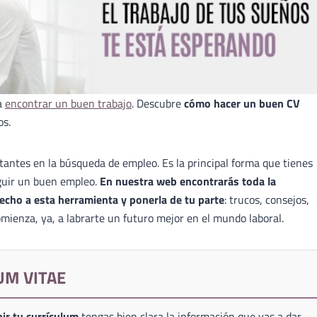
a
encontrar un buen trabajo
. Descubre
cómo hacer un buen CV
os.
antes en la búsqueda de empleo. Es la principal forma que tienes
guir un buen empleo.
En nuestra web encontrarás toda la
echo a esta herramienta y ponerla de tu parte
: trucos, consejos,
mienza, ya, a labrarte un futuro mejor en el mundo laboral.
UM VITAE
ir tu currículum
tengas bien clara la información que vas a dar,