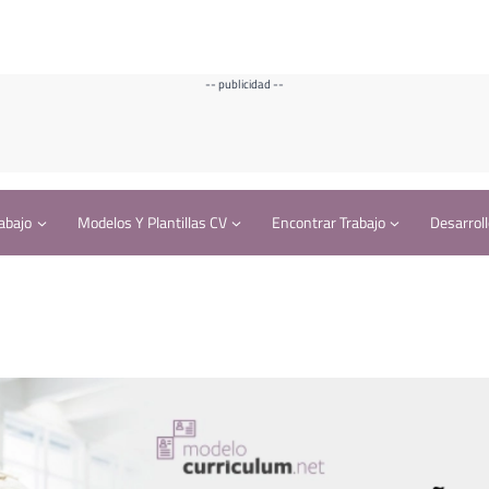
-- publicidad --
abajo
Modelos Y Plantillas CV
Encontrar Trabajo
Desarroll