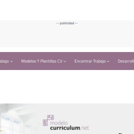
-- publicidad --
abajo
Modelos Y Plantillas CV
Encontrar Trabajo
Desarroll