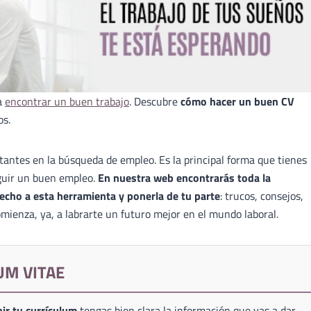
a
encontrar un buen trabajo
. Descubre
cómo hacer un buen CV
os.
antes en la búsqueda de empleo. Es la principal forma que tienes
guir un buen empleo.
En nuestra web encontrarás toda la
echo a esta herramienta y ponerla de tu parte
: trucos, consejos,
mienza, ya, a labrarte un futuro mejor en el mundo laboral.
UM VITAE
ir tu currículum
tengas bien clara la información que vas a dar,