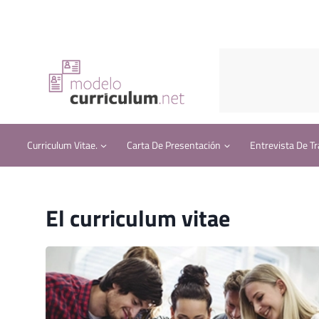
Saltar
al
contenido
Curriculum Vitae.
Carta De Presentación
Entrevista De Tr
El curriculum vitae