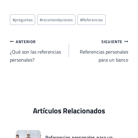
Etiquetas
#
preguntas
#
recomendaciones
#
Referencias
de
la
entrada:
Navegación
ANTERIOR
SIGUIENTE
de
¿Qué son las referencias
Referencias personales
personales?
para un banco
entradas
Artículos Relacionados
Referencias personales para un